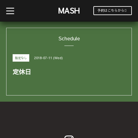
MASH
t
予約はこちらから
o
g
g
l
e
Schedule
n
a
v
i
g
2018-07-11 (Wed)
指定なし
a
t
i
定休日
o
n