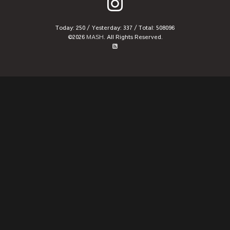
Today:
250
/ Yesterday:
337
/ Total:
508096
©2026
MASH
. All Rights Reserved.