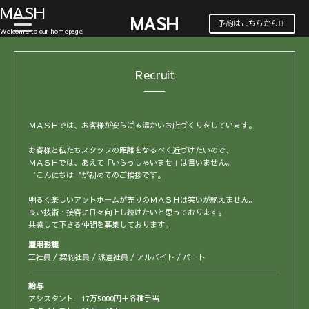
MASH
MASH
t
予約はこちらから
o
Welcome to our homepage
g
g
l
Recruit
e
n
a
v
i
g
ＭＡＳＨでは、お客様が安らげる温かいお店づくりをしています。
a
t
お客様と私たちスタッフの距離をなるべく近づけたいので、
i
ＭＡＳＨでは、あえて「いらっしゃいませ」は言いません。
o
‘こんにちは‘が初めてのご挨拶です。
n
明るく楽しいアットホームが売りのＭＡＳＨは笑いが絶えません。
良い技術・接客に日々向上し続けたいと思っております。
共感して下さる仲間を募集しております。
雇用形態
正社員 / 契約社員 / 派遣社員 / アルバイト / パート
給与
アシスタント 17万5000円＋各種手当