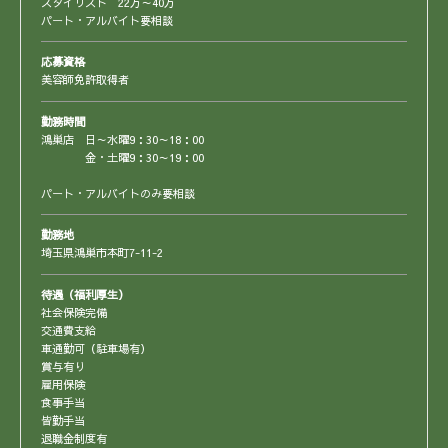
スタイリスト 22万～40万
パート・アルバイト要相談
応募資格
美容師免許取得者
勤務時間
鴻巣店 日～水曜9：30～18：00
金・土曜9：30～19：00
パート・アルバイトのみ要相談
勤務地
埼玉県鴻巣市本町7-11-2
待遇（福利厚生）
社会保険完備
交通費支給
車通勤可（駐車場有）
賞与有り
雇用保険
食事手当
皆勤手当
退職金制度有