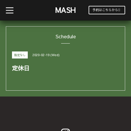
MASH
t
予約はこちらから
o
g
g
l
e
Schedule
n
a
v
i
g
2020-02-19 (Wed)
指定なし
a
t
i
定休日
o
n