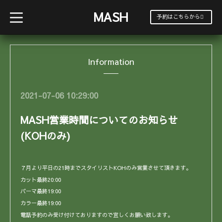
MASH
t
予約はこちらから
o
g
g
l
e
Information
n
a
v
i
g
2021-07-06 10:29:00
a
t
i
MASH営業時間についてのお知らせ
o
n
(KOHのみ)
７月より平日の21時までスタイリストKOHのみ営業させて頂きます。
カット最終20:00
パーマ最終19:00
カラー最終19:00
電話予約のみ受け付けておりますので宜しくお願い致します。