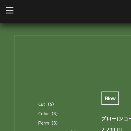
t
o
g
g
l
e
n
a
v
i
g
a
t
i
o
n
Blow
Cut（5）
Color（6）
ブロー(ショ
Perm（3）
2,200
円