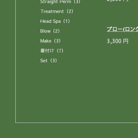
Straight Perm（3）
Treatment（2）
Head Spa（1）
ブロー(ロン
Blow（2）
3,300
円
Make（3）
着付け（7）
Set（3）