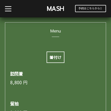
MASH
t
予約はこちらから
o
g
g
l
e
Menu
n
a
v
i
g
a
t
i
着付け
o
n
訪問着
8,800
円
留袖