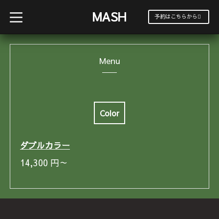
MASH
t
予約はこちらから
o
g
g
l
e
Menu
n
a
v
i
g
a
t
i
Color
o
n
ダブルカラー
14,300
円～